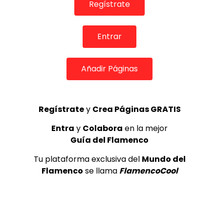
Amanda de Capuchane – cada dia | VEOFLAMENCO
Regístrate
VEO FLAMENCO
10/03/2016
0
33.9K
281
9
Entrar
Añadir Páginas
Regístrate
y
Crea Páginas GRATIS
Entra
y
Colabora
en la mejor
Guía del Flamenco
00:30
Tu plataforma exclusiva del
Mundo del
Flamenco
se llama
FlamencoCool
INFLUENCERS & REDES SOCIALES
Amanda de Capuchane – el amor me traiciono |
VEOFLAMENCO
VEO FLAMENCO
10/03/2016