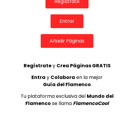
Regístrate
Sala García Lorca
DE FLAMENCO TV
1.6K
3
Entrar
Seguiriya. Manolo Carrasco y
Añadir Páginas
Mónica Quiñones. 2001
CANAL ANDALUCIA FLAMENCO
1.7K
4
Regístrate
y
Crea Páginas GRATIS
Entra
y
Colabora
en la mejor
“Isabelita de Jerez en relación a
Guía del Flamenco
su época y a los artistas de su
generación”
Tu plataforma exclusiva del
Mundo del
FLAMENCO EN RED
1.7K
5
Flamenco
se llama
FlamencoCool