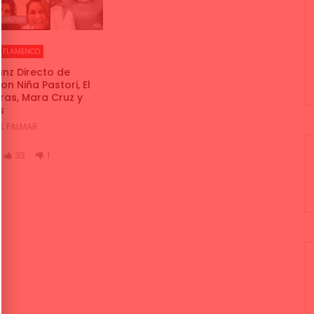
E FLAMENCO
anz Directo de
n Niña Pastori, El
eras, Mara Cruz y
s
EL PALMAR
33
1