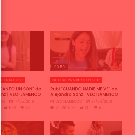
00:59
REDES SOCIALES
INFLUENCERS & REDES SOCIALES
 CANTO UN SON” de
Rubi “CUANDO NADIE ME VE” de
anz | VEOFLAMENCO
Alejandro Sanz | VEOFLAMENCO
NCO
17/05/2019
VEO FLAMENCO
27/04/2018
576
26
0
6.7K
131
5