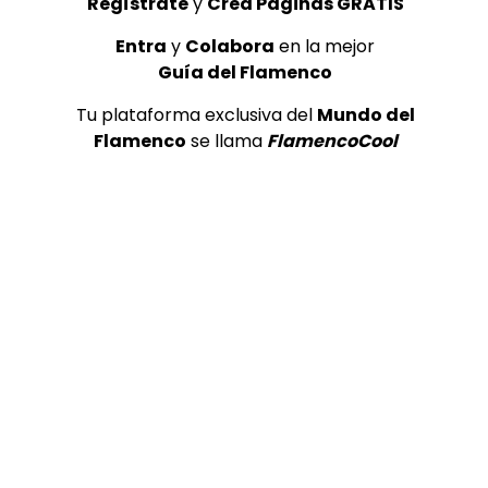
Regístrate
y
Crea Páginas GRATIS
Moyi Carmona “A QUE NO ME
BELLA del P
DEJAS” de Alejandro Sanz |
sur” canta
Entra
y
Colabora
en la mejor
VEOFLAMENCO
me ve” | V
Guía del Flamenco
VEO FLAMENCO
01/01/2018
VEO FLAME
0
4.7K
68
8
0
4.2K
Tu plataforma exclusiva del
Mundo del
Flamenco
se llama
FlamencoCool