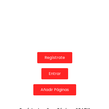
01:51
00:31
INFLUENCERS & REDES SOCIALES
INFLUENCERS & 
Juan Antonio Gabarre “Mi
Mara Cruz “
Marciana” de Alejandro Sanz​ |
| VEOFLAME
VEOFLAMENCO
VEO FLAME
VEO FLAMENCO
12/01/2018
0
13.8K
0
10.5K
163
11
Regístrate
Entrar
Añadir Páginas
00:50
00:53
INFLUENCERS & REDES SOCIALES
INFLUENCERS & 