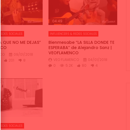
04:49
REDES SOCIALES
INFLUENCERS & REDES SOCIALES
A QUE NO ME DEJAS”
Bienmesabe “LA SILLA DONDE TE
NCO
ESPERABA” de Alejandro Sanz​ |
VEOFLAMENCO
NCO
09/01/2018
VEO FLAMENCO
04/01/2018
201
8
0
5.2K
80
4
REDES SOCIALES