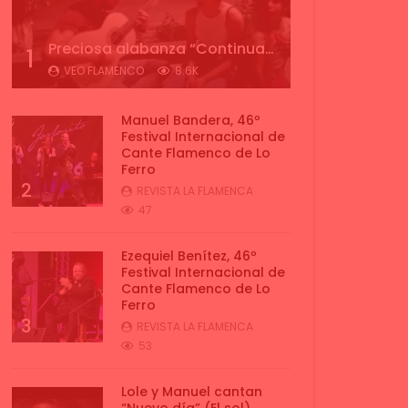
Preciosa alabanza “Continua” cantada por ALBA CORTES acompañada de IVAN a la guitarra | VEOFLAMENCO
1
VEO FLAMENCO
8.6K
Manuel Bandera, 46º
Festival Internacional de
Cante Flamenco de Lo
Ferro
2
REVISTA LA FLAMENCA
47
Ezequiel Benítez, 46º
Festival Internacional de
Cante Flamenco de Lo
Ferro
3
REVISTA LA FLAMENCA
53
Lole y Manuel cantan
“Nuevo día” (El sol)