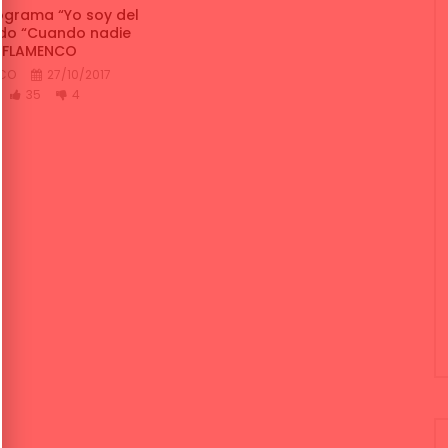
rograma “Yo soy del
ndo “Cuando nadie
EOFLAMENCO
NCO
27/10/2017
35
4