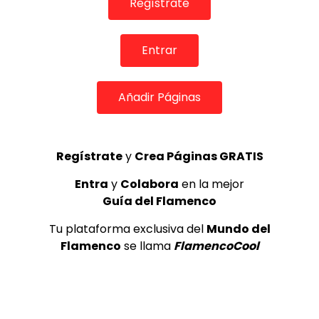
Regístrate
(El sol)
MEMORANDA
52.5K
3
Entrar
Ezequiel Benítez, 46º Festival
Añadir Páginas
Internacional de Cante Flamenco
de Lo Ferro
REVISTA LA FLAMENCA
52
4
Regístrate
y
Crea Páginas GRATIS
Entra
y
Colabora
en la mejor
Esperanza Fernandez, Festival
Guía del Flamenco
Patrimonio Flamenco de Cádiz
2026.
Tu plataforma exclusiva del
Mundo del
REVISTA LA FLAMENCA
28
5
Flamenco
se llama
FlamencoCool