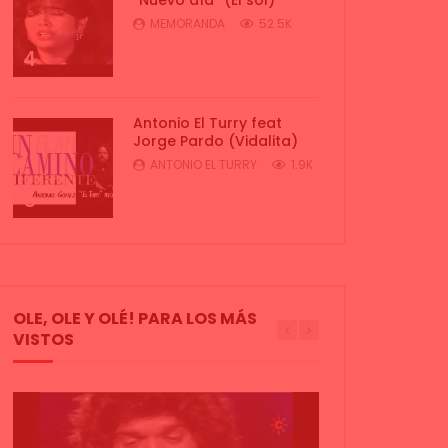
MEMORANDA
52.5K
4
Antonio El Turry feat
Jorge Pardo (Vidalita)
ANTONIO EL TURRY
1.9K
5
OLE, OLE Y OLÉ! PARA LOS MÁS
VISTOS