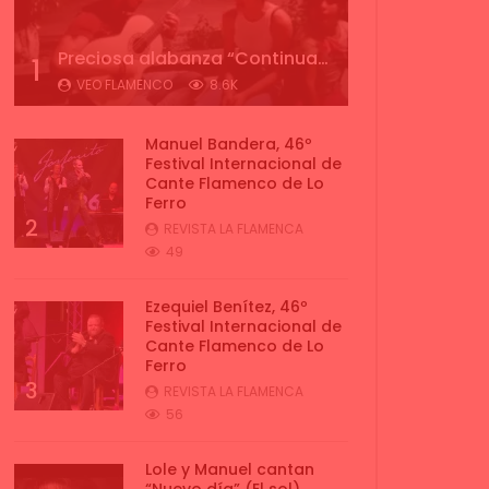
Preciosa alabanza “Continua” cantada por ALBA CORTES acompañada de IVAN a la guitarra | VEOFLAMENCO
1
VEO FLAMENCO
8.6K
Manuel Bandera, 46º
Festival Internacional de
Cante Flamenco de Lo
Ferro
2
REVISTA LA FLAMENCA
49
Ezequiel Benítez, 46º
Festival Internacional de
Cante Flamenco de Lo
Ferro
3
REVISTA LA FLAMENCA
56
Lole y Manuel cantan
“Nuevo día” (El sol)