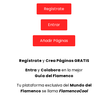
Regístrate
Entrar
Añadir Páginas
04:08
Regístrate
y
Crea Páginas GRATIS
TELEVISIONES POR INTERNET
Entra
y
Colabora
en la mejor
Casa de Andalucia de Algemesi y Al-Andalus por
Guía del Flamenco
Sevillanas
FLAMENCO PLUS
29/10/2014
Tu plataforma exclusiva del
Mundo del
0
2K
7
0
Flamenco
se llama
FlamencoCool