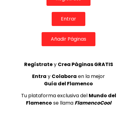
de Lo Ferro
REVISTA LA FLAMENCA
54
3
Entrar
Lole y Manuel cantan “Nuevo día”
Añadir Páginas
(El sol)
MEMORANDA
52.5K
4
Regístrate
y
Crea Páginas GRATIS
Entra
y
Colabora
en la mejor
Antonio El Turry feat Jorge Pardo
(Vidalita)
Guía del Flamenco
ANTONIO EL TURRY
1.9K
Tu plataforma exclusiva del
Mundo del
5
Flamenco
se llama
FlamencoCool
OLE, OLE Y OLÉ! PARA LOS MÁS VISTOS