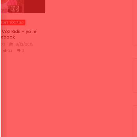
REDES SOCIALES
 Voz Kids – yo le
cebook
NCO
18/12/2015
32
3