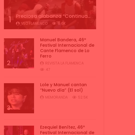
Preciosa alabanza “Continua” cantada por ALBA CORTES acompañada de IVAN a la guitarra | VEOFLAMENCO
1
VEO FLAMENCO
8.6K
Manuel Bandera, 46º
Festival Internacional de
Cante Flamenco de Lo
Ferro
2
REVISTA LA FLAMENCA
47
Lole y Manuel cantan
“Nuevo día” (El sol)
MEMORANDA
52.5K
3
Ezequiel Benítez, 46º
Festival Internacional de