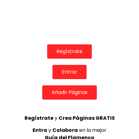
Regístrate
Entrar
COLABORADORES
Añadir Páginas
Regístrate
y
Crea Páginas GRATIS
TOP 5 + VISTOS ESTA SEMANA
Entra
y
Colabora
en la mejor
Guía del Flamenco