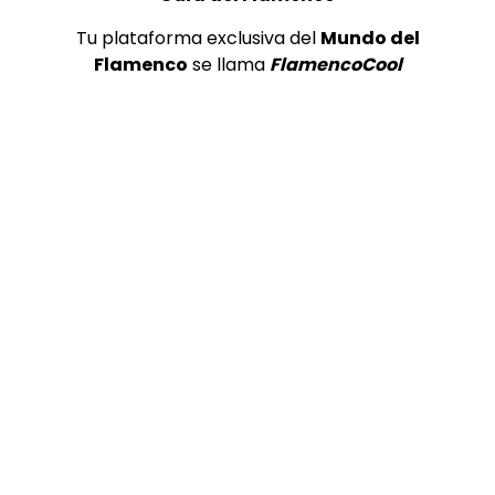
Tu plataforma exclusiva del
Mundo del
Flamenco
se llama
FlamencoCool
Pepe Habichuela | Taranta a guitarra sola (Teatro Cervantes, 2022)
1
ALL FLAMENCO
112
Pepe Habichuela (1944-2026) |
Taranta a guitarra sola #Shorts
ALL FLAMENCO
31
2
Tientos y Tangos. Aurora Vargas.
1989
CANAL ANDALUCIA FLAMENCO
3.7K
3