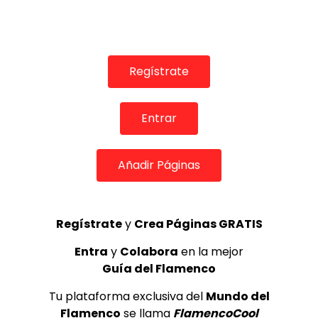
TELEVISIONES POR INTERNET
La Silla de Oro 2019 | ALL FLAMENCO 4K
ALL FLAMENCO
22/05/2019
0
1.3K
0
0
Regístrate
GUÍA DEL FLAMENCO
Entrar
Añadir Páginas
Regístrate
y
Crea Páginas GRATIS
Entra
y
Colabora
en la mejor
Guía del Flamenco
Tu plataforma exclusiva del
Mundo del
Flamenco
se llama
FlamencoCool