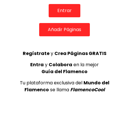
MEMORANDA
52.5K
Entrar
3
Añadir Páginas
Ezequiel Benítez, 46º Festival
Internacional de Cante Flamenco
de Lo Ferro
REVISTA LA FLAMENCA
52
4
Regístrate
y
Crea Páginas GRATIS
Entra
y
Colabora
en la mejor
Guía del Flamenco
JOSEMI CARMONA – Las lagrimas
de violeta
Tu plataforma exclusiva del
Mundo del
FLAMENCO PLUS
3.5K
Flamenco
se llama
FlamencoCool
5
OLE, OLE Y OLÉ! PARA LOS MÁS VISTOS