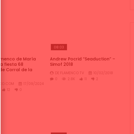
08:03
lamenco de María
Andrew Pocrid “Seaduction” –
a fiesta 68
Simof 2018
de Corral de la
DE FLAMENCO TV
10/02/2018
0
2.8K
11
2
NCO.COM
17/09/2024
12
0