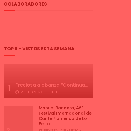
COLABORADORES
TOP 5 + VISTOS ESTA SEMANA
Preciosa alabanza “Continua” cantada por ALBA CORTES acompañada de IVAN a la guitarra | VEOFLAMENCO
1
VEO FLAMENCO
8.6K
Manuel Bandera, 46º
Festival Internacional de
Cante Flamenco de Lo
Ferro
2
REVISTA LA FLAMENCA