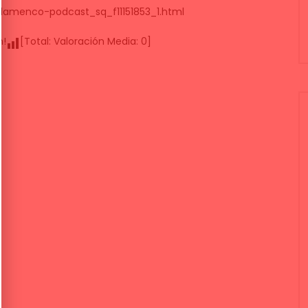
lamenco-podcast_sq_f11151853_1.html
n!
[Total:
Valoración Media:
0
]