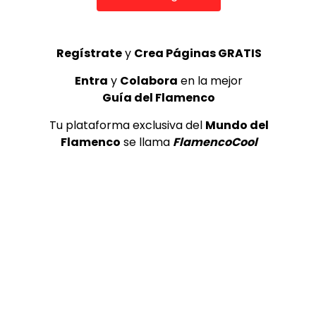
IVOOX: https://www.ivoox.com/podcast-expof
¡Valora esta Publicació
Regístrate
y
Crea Páginas GRATIS
Entra
y
Colabora
en la mejor
Guía del Flamenco
Tu plataforma exclusiva del
Mundo del
Flamenco
se llama
FlamencoCool