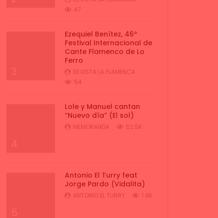
47
Ezequiel Benítez, 46º
Festival Internacional de
Cante Flamenco de Lo
Ferro
3
REVISTA LA FLAMENCA
54
Lole y Manuel cantan
“Nuevo día” (El sol)
MEMORANDA
52.5K
4
Antonio El Turry feat
Jorge Pardo (Vidalita)
ANTONIO EL TURRY
1.9K
5