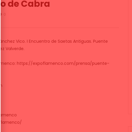
co de Cabra
0
ánchez Vico. I Encuentro de Saetas Antiguas. Puente
ez Valverde.
flamenco: https://expoflamenco.com/prensa/puente-
om
lamenco
oflamenco/