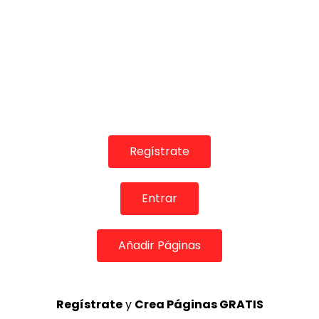
00:02
Regístrate
Homenaje a Carmelilla Montoya en Fibes
EXPOFLAMENCO
06/12/2019
Entrar
0
2.6K
10
0
Añadir Páginas
Regístrate
y
Crea Páginas GRATIS