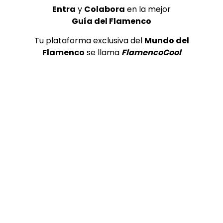
Entra
y
Colabora
en la mejor
Guía del Flamenco
Tu plataforma exclusiva del
Mundo del
00:25
Flamenco
se llama
FlamencoCool
El Carpeta de los farrucos cantando “dime corazon” |
VEOFLAMENCO
VEO FLAMENCO
26/03/2016
0
5.8K
21
0