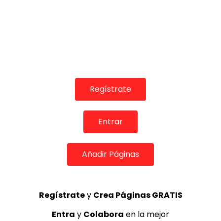
Regístrate
06:07
Soleá. José Mercé. 1990
Entrar
CANAL ANDALUCIA FLAMENCO
22/02/2016
0
2.4K
12
0
Añadir Páginas
Regístrate
y
Crea Páginas GRATIS
Entra
y
Colabora
en la mejor