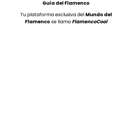
Guía del Flamenco
Tu plataforma exclusiva del
Mundo del
Flamenco
se llama
FlamencoCool
05:22
Granaína. José de la Tomasa. 1989
CANAL ANDALUCIA FLAMENCO
21/10/2016
0
5.5K
33
2
18:12