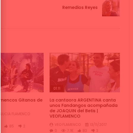
Remedios Reyes
01:11
lamencos Gitanos de
La cantaora ARGENTINA canta
unos Fandangos acompañada
de JOAQUIN del Betis |
LUCIA FLAMENCO
VEOFLAMENCO
VEO FLAMENCO
13/11/2017
85
2
0
7.1K
83
3