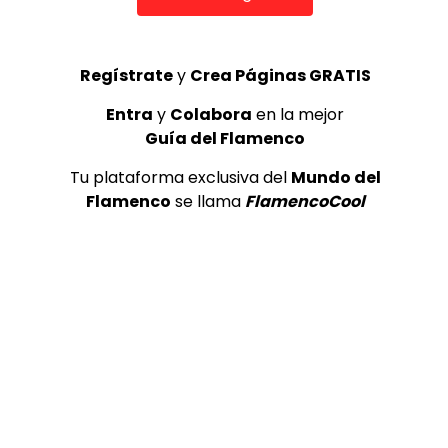
DeFlamenco.com
Regístrate
y
Crea Páginas GRATIS
Entra
y
Colabora
en la mejor
Guía del Flamenco
¡Valora esta Publicación!
Tu plataforma exclusiva del
Mundo del
Flamenco
se llama
FlamencoCool