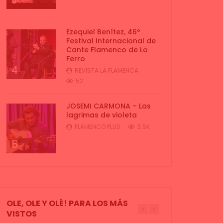
3
Ezequiel Benítez, 46º
Festival Internacional de
Cante Flamenco de Lo
Ferro
4
REVISTA LA FLAMENCA
52
JOSEMI CARMONA – Las
lagrimas de violeta
FLAMENCO PLUS
3.5K
5
OLE, OLE Y OLÉ! PARA LOS MÁS
VISTOS