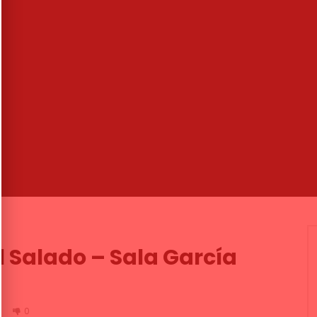
01:16
tin Caminero O.F.N.I. –
PORCEL, el espectáculo (2/4)
lamenco Madrid
Palmas Flamencas | ALL FLAMEN
4K
ENCO TV
09/10/2018
ALL FLAMENCO
08/01/2019
9K
5
0
0
1.3K
0
0
l Salado – Sala García
7
0