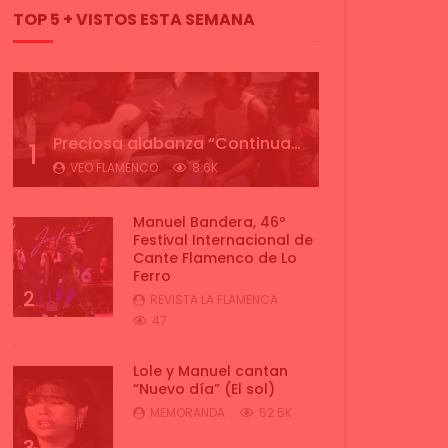
TOP 5 + VISTOS ESTA SEMANA
Preciosa alabanza “Continua” cantada por ALBA CORTES acompañada de IVAN a la guitarra | VEOFLAMENCO
1
VEO FLAMENCO
8.6K
Manuel Bandera, 46º
Festival Internacional de
Cante Flamenco de Lo
Ferro
2
REVISTA LA FLAMENCA
47
Lole y Manuel cantan
“Nuevo día” (El sol)
MEMORANDA
52.5K