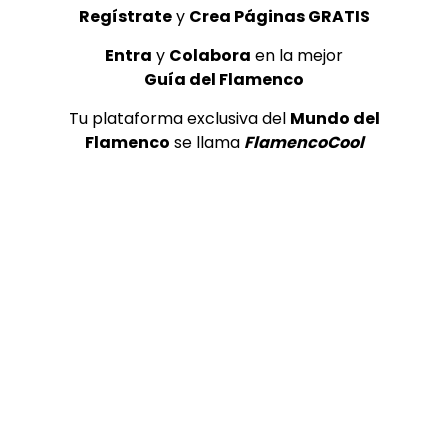
Regístrate
y
Crea Páginas GRATIS
Entra
y
Colabora
en la mejor
Guía del Flamenco
Tu plataforma exclusiva del
Mundo del
Flamenco
se llama
FlamencoCool
04:10
Tientos. Miguel Poveda. 1996
CANAL ANDALUCIA FLAMENCO
04/05/2017
0
2.2K
12
0