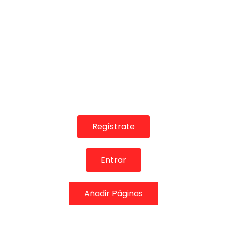
DE FLAMENCO TV
30/05/2018
0
1.5K
1
2
Regístrate
21:58
Entrar
Pódcast → Joaquín el de la Paula y su soleá de Alcalá
EXPOFLAMENCO
03/04/2024
0
1.1K
9
0
Añadir Páginas