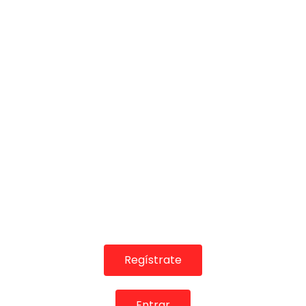
02:22
Ya no se puede tener mas ARTE!!! Ole las Rocios!! |
VEOFLAMENCO
VEO FLAMENCO
05/06/2017
0
8.6K
150
3
Regístrate
Entrar