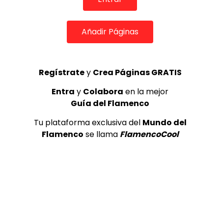
09:56
Añadir Páginas
Presentación de la XX Bienal de Flamenco de Sevilla en
Madrid
DE FLAMENCO TV
30/05/2018
0
1.4K
1
2
Regístrate
y
Crea Páginas GRATIS
Entra
y
Colabora
en la mejor
Guía del Flamenco
Tu plataforma exclusiva del
Mundo del
Flamenco
se llama
FlamencoCool
05:23
Chico Pérez en JazzMadrid21