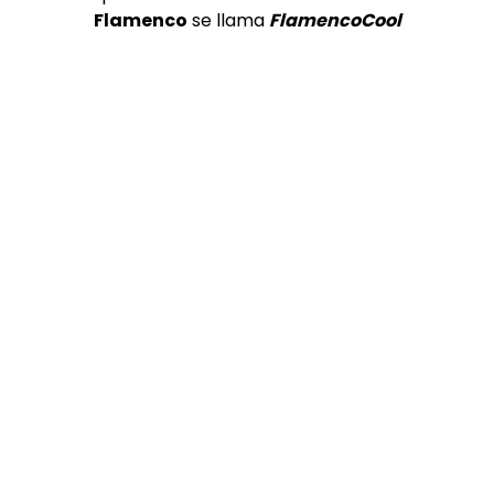
Flamenco
se llama
FlamencoCool
01:15
El Mawi de Cádiz en “SON POR BANDERA” (Versión corta) |
ALL FLAMENCO 4K
ALL FLAMENCO
01/03/2019
0
1.2K
4
0