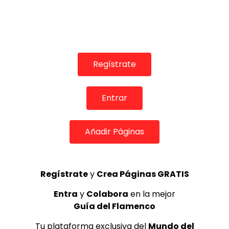
ALL FLAMENCO
24/01/2018
0
1.7K
7
0
Regístrate
Entrar
Añadir Páginas
00:46
El baile flamenco de Jesús Carmona en Corral de la
Regístrate
y
Crea Páginas GRATIS
Morería
Entra
y
Colabora
en la mejor
AIREFLAMENCO.COM
29/12/2013
Guía del Flamenco
0
2.1K
4
0
Tu plataforma exclusiva del
Mundo del