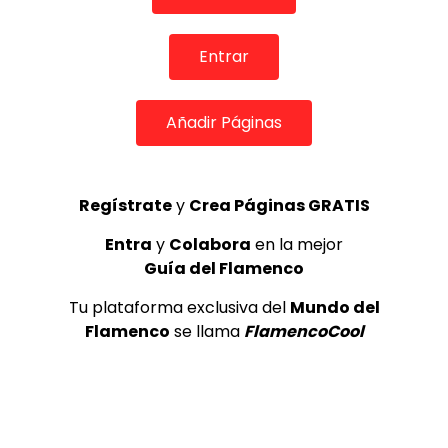
Entrar
05:28
Añadir Páginas
Amor Dulce. Juan Ruiz y Soles. 2005
CANAL ANDALUCIA FLAMENCO
21/03/2019
0
2.4K
0
0
Regístrate
y
Crea Páginas GRATIS
Entra
y
Colabora
en la mejor
Guía del Flamenco
Tu plataforma exclusiva del
Mundo del
Flamenco
se llama
FlamencoCool