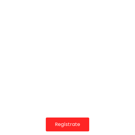
03:33
El Cabrero en el Cante de las Minas
DE FLAMENCO TV
06/08/2016
0
7.3K
27
0
Regístrate