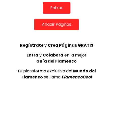
Entrar
Añadir Páginas
11:23
Bulerías. Camarón de la Isla. 1989
Regístrate
y
Crea Páginas GRATIS
CANAL ANDALUCIA FLAMENCO
03/10/2019
Entra
y
Colabora
en la mejor
0
3.2K
0
0
Guía del Flamenco
Tu plataforma exclusiva del
Mundo del
Flamenco
se llama
FlamencoCool