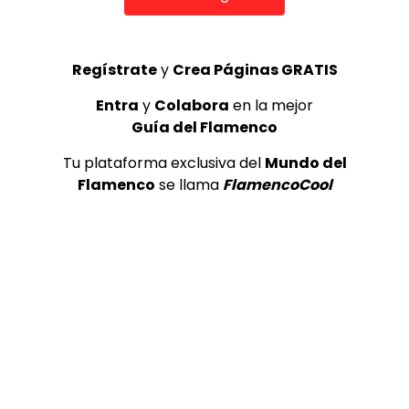
CANAL ANDALUCIA FLAMENCO
24/08/2018
0
1.7K
0
0
Regístrate
y
Crea Páginas GRATIS
Entra
y
Colabora
en la mejor
Guía del Flamenco
Tu plataforma exclusiva del
Mundo del
Flamenco
se llama
FlamencoCool
04:35
Emilio Ochando “Siroco” en Flamenco Madrid
DE FLAMENCO TV
01/06/2018
0
2.7K
16
0