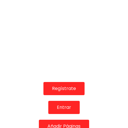
07:18
Alegrías. Arcángel. 2000
CANAL ANDALUCIA FLAMENCO
08/12/2020
0
4K
66
3
Regístrate
Entrar
00:38
Testimonio. Juan José Téllez, periodista
Añadir Páginas