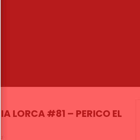
03:21
ita’ nos presenta su obra
Guitarra Flamenca. Niño Miguel
 Federico Mayo’
CANAL ANDALUCIA FLAMENCO
MENCO
09/05/2023
01/06/2016
1K
3
0
0
2.2K
17
0
A LORCA #81 – PERICO EL
2