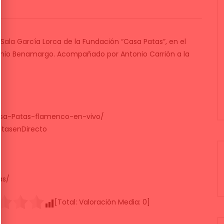
a Sala García Lorca de la Fundación “Casa Patas”, en el
tonio Benamargo. Acompañado por Antonio Carrión a la
sa-Patas-flamenco-en-vivo/
tasenDirecto
as/
[Total:
Valoración Media:
0
]