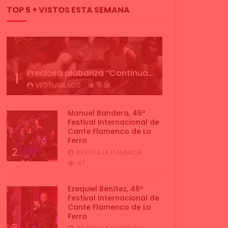
TOP 5 + VISTOS ESTA SEMANA
Preciosa alabanza “Continua” cantada por ALBA CORTES acompañada de IVAN a la guitarra | VEOFLAMENCO
1
VEO FLAMENCO
8.6K
Manuel Bandera, 46º
Festival Internacional de
Cante Flamenco de Lo
Ferro
2
REVISTA LA FLAMENCA
47
Ezequiel Benítez, 46º
Festival Internacional de
Cante Flamenco de Lo
Ferro