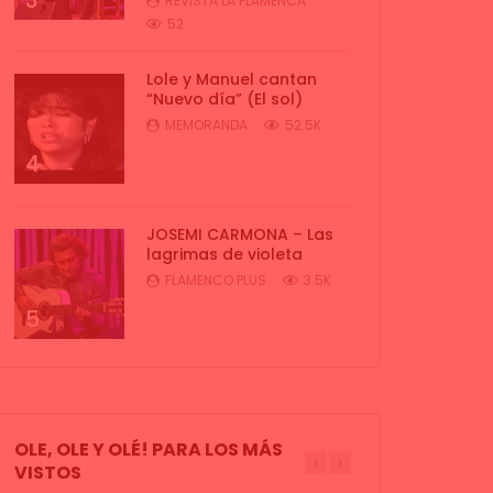
3
REVISTA LA FLAMENCA
52
Lole y Manuel cantan
“Nuevo día” (El sol)
MEMORANDA
52.5K
4
JOSEMI CARMONA – Las
lagrimas de violeta
FLAMENCO PLUS
3.5K
5
OLE, OLE Y OLÉ! PARA LOS MÁS
VISTOS