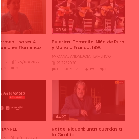
05:39
Carmen Linares &
Bulerías. Tomatito, Niño de Pura
huela en Flamenco
y Manolo Franco. 1996
CANAL ANDALUCIA FLAMENCO
O TV
25/08/2022
21/12/2020
6
0
0
20.7K
125
1
44:27
CHANNEL
Rafael Riqueni: unas cuerdas a
la Giralda
LUS
31/03/2020