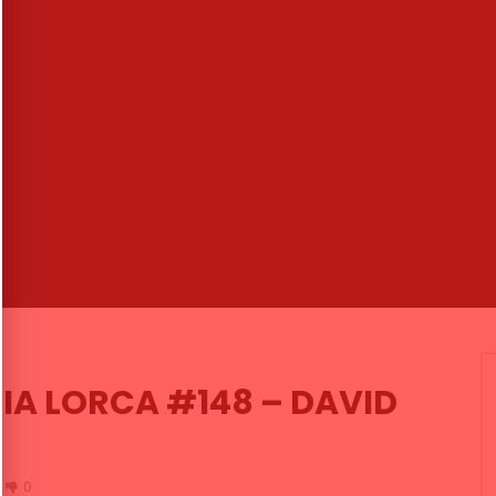
00:52
 Rancapino Hijo. 2014
Que poco se necesita cuando h
Arte y Soniquete! | VEOFLAMENCO
NDALUCIA FLAMENCO
VEO FLAMENCO
26/08/2018
016
0
20.2K
392
22
6.5K
309
23
IA LORCA #148 – DAVID
0