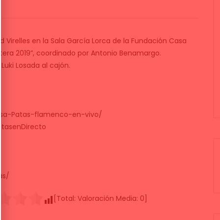
 Virelles en la Sala García Lorca de la Fundación Casa
ntera 2019”, coordinado por Antonio Benamargo.
Luki Losada al cajón.
sa-Patas-flamenco-en-vivo/
tasenDirecto
as/
[Total:
Valoración Media:
0
]