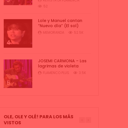
3
REVISTA LA FLAMENCA
52
Lole y Manuel cantan
“Nuevo día” (El sol)
MEMORANDA
52.5K
4
JOSEMI CARMONA – Las
lagrimas de violeta
FLAMENCO PLUS
3.5K
5
OLE, OLE Y OLÉ! PARA LOS MÁS
VISTOS