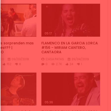
05:17
os sorprenden mas
FLAMENCO EN LA GARCIA LORCA
s!!?? |
#156 – MIRIAM CANTERO,
CO
CANTAORA
NCO
09/03/2018
CASA PATAS
29/04/2019
152
8
0
2.7K
24
1
05:36