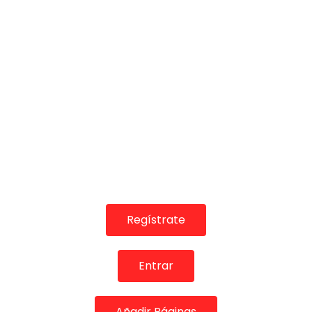
05:16
Tangos. Bernardo Miranda. 2018
CANAL ANDALUCIA FLAMENCO
03/10/2019
0
1.4K
0
0
Regístrate
Entrar
07:51
Bulerías. La Paquera de Jerez. 1990
Añadir Páginas