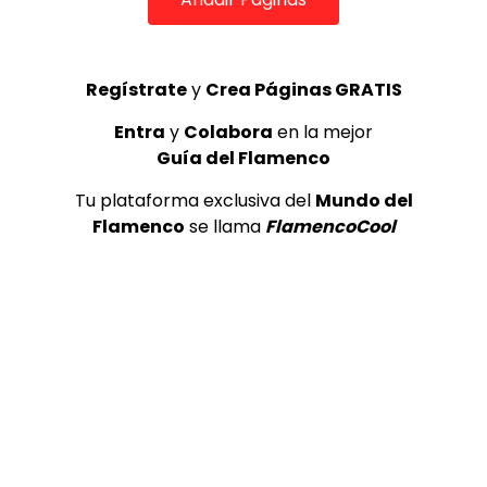
CANAL ANDALUCIA FLAMENCO
03/10/2019
0
1.8K
0
0
Regístrate
y
Crea Páginas GRATIS
Entra
y
Colabora
en la mejor
Guía del Flamenco
Tu plataforma exclusiva del
Mundo del
Flamenco
se llama
FlamencoCool
02:40
Tomatito en Suma Flamenca
DE FLAMENCO TV
22/08/2016
0
1.6K
0
0