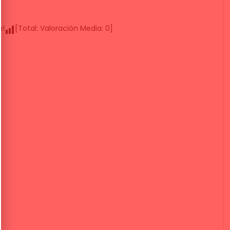
n!
[Total:
Valoración Media:
0
]