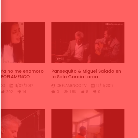
02:13
 “Ya no me enamoro
Pansequito & Miguel Salado en
 VEOFLAMENCO
la Sala García Lorca
NCO
11/07/2017
DE FLAMENCO TV
12/11/2017
202
14
0
1.8K
8
0