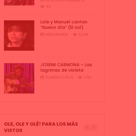
3
REVISTA LA FLAMENCA
53
Lole y Manuel cantan
“Nuevo día” (El sol)
MEMORANDA
52.5K
4
JOSEMI CARMONA – Las
lagrimas de violeta
FLAMENCO PLUS
3.5K
5
OLE, OLE Y OLÉ! PARA LOS MÁS
VISTOS