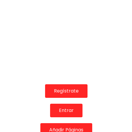
Teatro Circo Price – 11 octubre 2017.
Grabación realizada por nuestro canal oficial D
Suscribete a nuestro canal! – Encontrarás los me
Siguenos en nuestras redes sociales:
Facebook: http://www.facebook.com/paginade
Twitter: @deflamenco_com
Instagram: http://www.instagram.com/deflame
Regístrate
Pinterest: http://www.pinterest.com/deflamenco
Entrar
DeFlamenco.com
Añadir Páginas