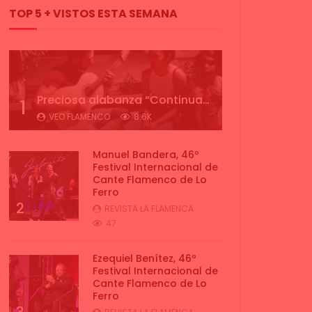
TOP 5 + VISTOS ESTA SEMANA
Preciosa alabanza “Continua” cantada por ALBA CORTES acompañada de IVAN a la guitarra | VEOFLAMENCO
1
VEO FLAMENCO
8.6K
Manuel Bandera, 46º
Festival Internacional de
Cante Flamenco de Lo
Ferro
2
REVISTA LA FLAMENCA
47
Ezequiel Benítez, 46º
Festival Internacional de
Cante Flamenco de Lo
Ferro