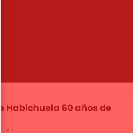
49:57
 José Valencia. 2015
Moda flamenca. Pasarela We Lo
Flamenco: Cañavate, Ángela
NDALUCIA FLAMENCO
Campos…
021
CANAL ANDALUCIA FLAMENCO
.6K
42
2
28/08/2020
0
1.6K
12
1
pe Habichuela 60 años de
2
0