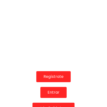
12:25
Guajira. Javier Valero. Tierra de Talento. 2019
CANAL ANDALUCIA FLAMENCO
10/12/2019
0
13.5K
297
11
Regístrate
05:08
Entrar
Villancico. Sirva tu cuna. Felipa del Moreno. 2013
CANAL ANDALUCIA FLAMENCO
30/12/2020