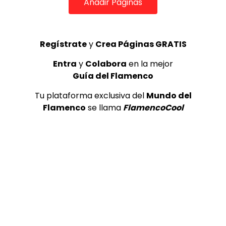
Añadir Páginas
0
2.7K
41
3
Regístrate
y
Crea Páginas GRATIS
Entra
y
Colabora
en la mejor
Guía del Flamenco
Tu plataforma exclusiva del
Mundo del
Flamenco
se llama
FlamencoCool
05:01
Maui de Utrera – FLAMENCOS X UCRANIA
FLAMENCO PLUS
18/10/2022
0
1.3K
0
0