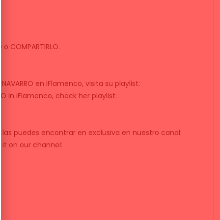
LO o COMPARTIRLO.
 NAVARRO en iFlamenco, visita su playlist:
 in iFlamenco, check her playlist:
las puedes encontrar en exclusiva en nuestro canal:
it on our channel: