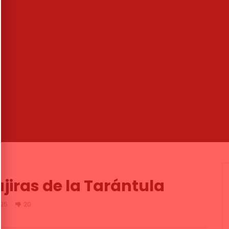
02:57
Andalucía. Juan Peña El
Flor de mi jardín. Pepe de Lucía.
2003
NDALUCIA FLAMENCO
CANAL ANDALUCIA FLAMENCO
020
03/10/2019
1K
53
2
0
2.2K
0
0
iras de la Tarántula
325
20