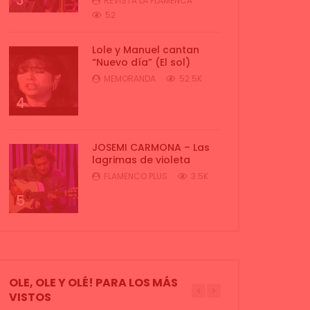
3
REVISTA LA FLAMENCA
52
Lole y Manuel cantan
“Nuevo día” (El sol)
MEMORANDA
52.5K
4
JOSEMI CARMONA – Las
lagrimas de violeta
FLAMENCO PLUS
3.5K
5
OLE, OLE Y OLÉ! PARA LOS MÁS
VISTOS