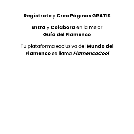
Regístrate
y
Crea Páginas GRATIS
Entra
y
Colabora
en la mejor
Guía del Flamenco
Tu plataforma exclusiva del
Mundo del
Flamenco
se llama
FlamencoCool
01:19
Testimonio. Curro Fernández.
CANAL ANDALUCIA FLAMENCO
12/12/2018
0
1.4K
0
0