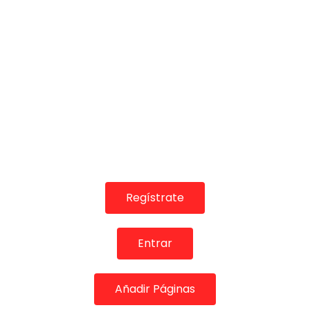
2010
CANAL ANDALUCIA FLAMENCO
14/07/2020
0
34.6K
409
16
Regístrate
04:04
Entrar
Manuel Soto Sordera: Soleá | Flamenco en Canal Sur
MEMORANDA
13/03/2016
0
2.2K
0
0
Añadir Páginas