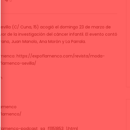
Sevilla (C/ Cuna, 15) acogió el domingo 23 de marzo de
r de la investigación del cáncer infantil. El evento contó
rano, Juan Manolo, Ana Morón y La Parrala.
flamenco: https://expoflamenco.com/revista/moda-
flamenco-sevilla/
om
lamenco
oflamenco/
lamenco-podcast_sq_f11151853_1.html