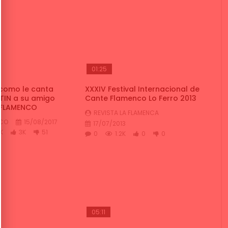
01:25
como le canta
XXXIV Festival Internacional de
TIN a su amigo
Cante Flamenco Lo Ferro 2013
OFLAMENCO
REVISTA LA FLAMENCA
NCO
15/08/2017
17/07/2013
K
3K
51
0
1.2K
0
0
05:11
ez
Tangos. El Tiriri. 1991