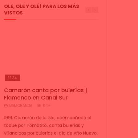
OLE, OLE Y OLÉ! PARA LOS MÁS
VISTOS
12:34
05:20
05:18
01:22:34
02:11
Camarón canta por bulerías |
El Lin & El Nani por bulerías
India Martínez canta con doce
“El Sol, la Sal, el Son” Flamenco
Esto es lo que pasa cuando un
Flamenco en Canal Sur
“Amantes” | Flamenco en Canal
años “La hija de Juan Simón”
desde Sevilla
Flamenco se encuentra un piano
Sur
(“Veo veo” 1998)
en un Aeropuerto | VEOFLAMENCO
MEMORANDA
MEMORANDA
11.1M
4M
MEMORANDA
MEMORANDA
VEO FLAMENCO
5.7M
5.5M
2.8M
1991. Camarón de la Isla, acompañado al
toque por Tomatito, canta bulerías y
villancicos por bulerías el día de Año Nuevo.
Presenta...