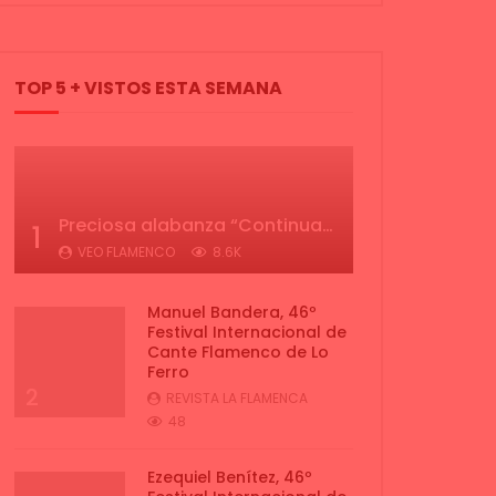
TOP 5 + VISTOS ESTA SEMANA
Preciosa alabanza “Continua” cantada por ALBA CORTES acompañada de IVAN a la guitarra | VEOFLAMENCO
1
VEO FLAMENCO
8.6K
Manuel Bandera, 46º
Festival Internacional de
Cante Flamenco de Lo
Ferro
2
REVISTA LA FLAMENCA
48
Ezequiel Benítez, 46º
Festival Internacional de