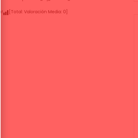
n!
[Total:
Valoración Media:
0
]