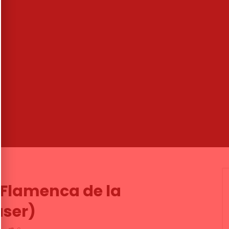
00:31
ndela. Fran García y
RECUERDA que estamos en
n Rama. Tierra de
AMAZON PRIME VIDEO y en
2019
ALLFLAMENCO.NET
NDALUCIA FLAMENCO
ALL FLAMENCO
21/02/2024
0
0.9K
3
0
020
6.3K
325
13
a Flamenca de la
aser)
2
0