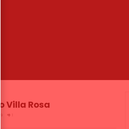
16:39
 Manuel Molina. 1997
Manuel de la Nina: «Madrid te
absorbe, se aprende mucho en e
NDALUCIA FLAMENCO
tablao»
19
EXPOFLAMENCO
05/12/2019
.3K
0
0
0
5.3K
68
2
o Villa Rosa
29
1