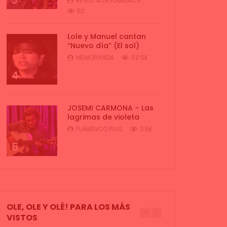
3
REVISTA LA FLAMENCA
52
Lole y Manuel cantan
“Nuevo día” (El sol)
MEMORANDA
52.5K
4
JOSEMI CARMONA – Las
lagrimas de violeta
FLAMENCO PLUS
3.5K
5
OLE, OLE Y OLÉ! PARA LOS MÁS
VISTOS