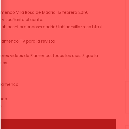
amenco Villa Rosa de Madrid. 15 febrero 2019.
 y Juañarito al cante.
ablaos-flamencos-madrid/tablao-villa-rosa.html
Flamenco TV para la revista
ores videos de Flamenco, todos los días. Sigue la
eos.
flamenco
enco
o