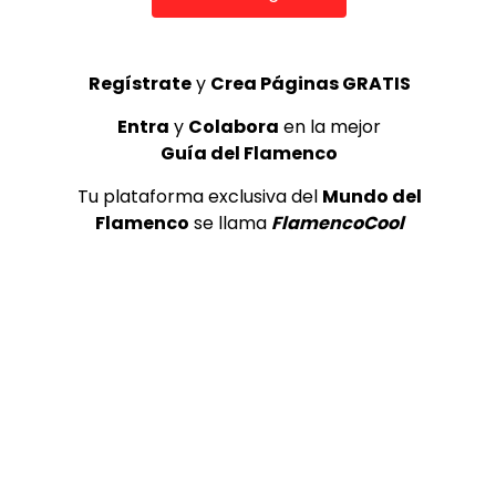
DeFlamenco.com
Regístrate
y
Crea Páginas GRATIS
Entra
y
Colabora
en la mejor
¡Valora esta Publicación!
Guía del Flamenco
Tu plataforma exclusiva del
Mundo del
Flamenco
se llama
FlamencoCool