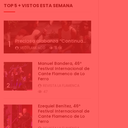
TOP 5 + VISTOS ESTA SEMANA
Preciosa alabanza “Continua” cantada por ALBA CORTES acompañada de IVAN a la guitarra | VEOFLAMENCO
1
VEO FLAMENCO
8.6K
Manuel Bandera, 46º
Festival Internacional de
Cante Flamenco de Lo
Ferro
2
REVISTA LA FLAMENCA
47
Ezequiel Benítez, 46º
Festival Internacional de
Cante Flamenco de Lo
Ferro