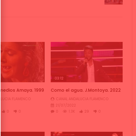
03:12
emedios Amaya. 1999
Como el agua. J.Montoya. 2022
LUCIA FLAMENCO
CANAL ANDALUCIA FLAMENCO
21/07/2022
0
0
0
1.3K
29
0