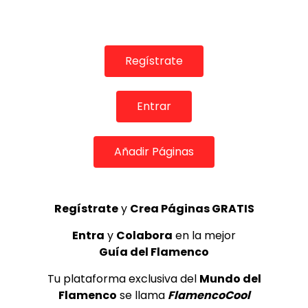
Regístrate
Entrar
Añadir Páginas
00:58
Salvador Tavora habla de “Quejio” en el 46 aniversario
DE FLAMENCO TV
18/05/2018
Regístrate
y
Crea Páginas GRATIS
0
2.2K
8
1
Entra
y
Colabora
en la mejor
Guía del Flamenco
Tu plataforma exclusiva del
Mundo del
Flamenco
se llama
FlamencoCool