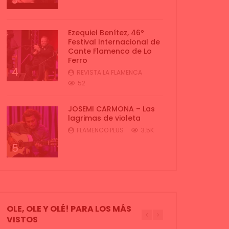
3
Ezequiel Benítez, 46º
Festival Internacional de
Cante Flamenco de Lo
Ferro
4
REVISTA LA FLAMENCA
52
JOSEMI CARMONA – Las
lagrimas de violeta
FLAMENCO PLUS
3.5K
5
OLE, OLE Y OLÉ! PARA LOS MÁS
VISTOS