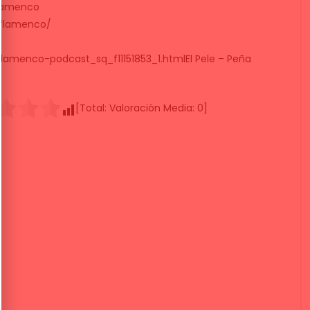
lamenco
oflamenco/
amenco-podcast_sq_f11151853_1.htmlEl Pele – Peña
[Total:
Valoración Media:
0
]