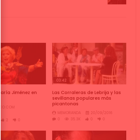
03:42
aría Jiménez en
Las Corraleras de Lebrija y las
sevillanas populares más
picantonas
NCO.COM
MEMORANDA
20/09/2016
0
35.3K
0
0
2
0