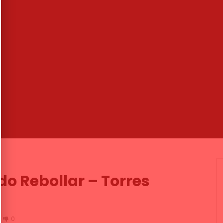
03:28
alván: «Hoy día falta
Bulerías. Angelita Montoya. 2013
 y un Gobierno que
CANAL ANDALUCIA FLAMENCO
or la Cultura»
05/02/2016
MENCO
22/08/2019
0
7.7K
43
3
.7K
18
0
do Rebollar – Torres
0