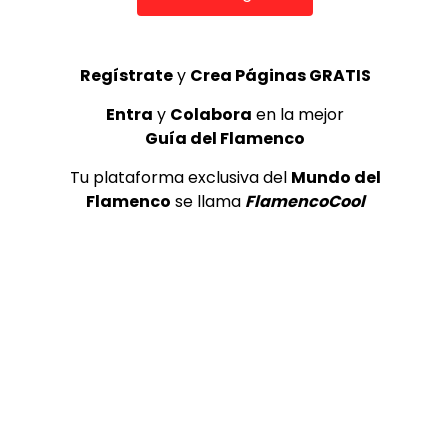
FACEBOOK: https://www.facebook.com/ExpoF
INSTAGRAM: https://www.instagram.com/exp
TWITTER: https://twitter.com/expo_flamenco
Regístrate
y
Crea Páginas GRATIS
IVOOX: https://www.ivoox.com/podcast-expofl
Torres Macarena
Entra
y
Colabora
en la mejor
Guía del Flamenco
¡Valora esta Publicación!
Tu plataforma exclusiva del
Mundo del
Flamenco
se llama
FlamencoCool