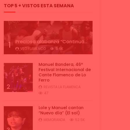
TOP 5 + VISTOS ESTA SEMANA
Preciosa alabanza “Continua” cantada por ALBA CORTES acompañada de IVAN a la guitarra | VEOFLAMENCO
1
VEO FLAMENCO
8.6K
Manuel Bandera, 46º
Festival Internacional de
Cante Flamenco de Lo
Ferro
2
REVISTA LA FLAMENCA
47
Lole y Manuel cantan
“Nuevo día” (El sol)
MEMORANDA
52.5K