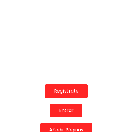
Recital de cante de Antonio López
Peña Cultural Flamenca Torres Macarena, Sevilla
11 de octubre de 2025
Cante: Antonio López
Toque: Eduardo Rebollar
Vídeo: Carmen Arjona
Lee este contenido completo en el portal Expof
Regístrate
lopez-un-cantaor-por-derecho/
Más información: https://www.expoflamenco.c
Entrar
Sigue a EXPOFLAMENCO en sus canales sociales:
Añadir Páginas