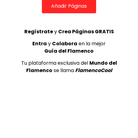
Añadir Páginas
04:12
Fandangos de Huelva. Lucía Beltrán. 2017
CANAL ANDALUCIA FLAMENCO
31/01/2019
Regístrate
y
Crea Páginas GRATIS
0
3.5K
0
0
Entra
y
Colabora
en la mejor
Guía del Flamenco
Tu plataforma exclusiva del
Mundo del
Flamenco
se llama
FlamencoCool
00:49
Estrella Morente cantando en el coche. Ole!! |
VEOFLAMENCO