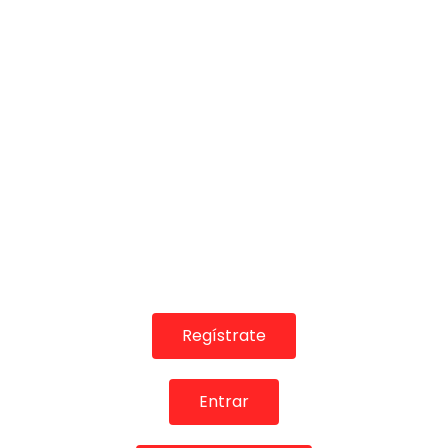
01:16
Loukas “ENTRE TUS BRAZOS” de Sarayma | VEOFLAMENCO
VEO FLAMENCO
17/08/2018
0
10.7K
263
10
Regístrate
Entrar