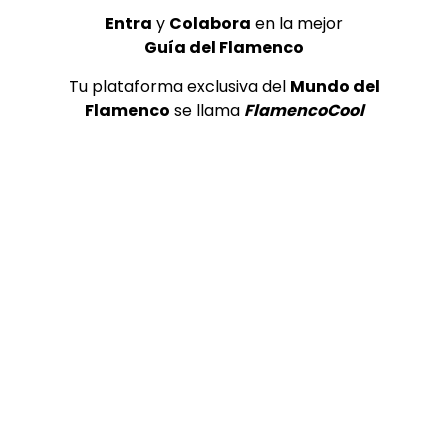
Entra
y
Colabora
en la mejor
Guía del Flamenco
Tu plataforma exclusiva del
Mundo del
Flamenco
se llama
FlamencoCool
05:47
Encarnita Anillo, por alegrías
EXPOFLAMENCO
16/06/2022
0
1.4K
19
0