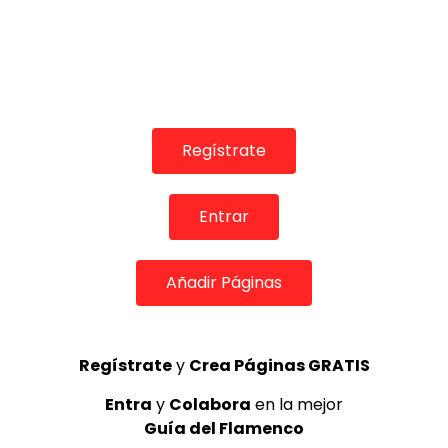
07:50
Sara Perez Sanabria – Noveles Simof 2019
Regístrate
DE FLAMENCO TV
15/03/2019
0
2.1K
7
1
Entrar
Añadir Páginas
Regístrate
y
Crea Páginas GRATIS
Entra
y
Colabora
en la mejor
Guía del Flamenco