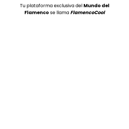
02:04
Tu plataforma exclusiva del
Mundo del
Mayte Martin & Belen Maya en Flamenco on Fire 2018
Flamenco
se llama
FlamencoCool
DE FLAMENCO TV
29/08/2018
0
1.9K
5
0
05:04
María Terremoto en Flamenco on Fire
DE FLAMENCO TV
25/08/2019
0
6.5K
44
1