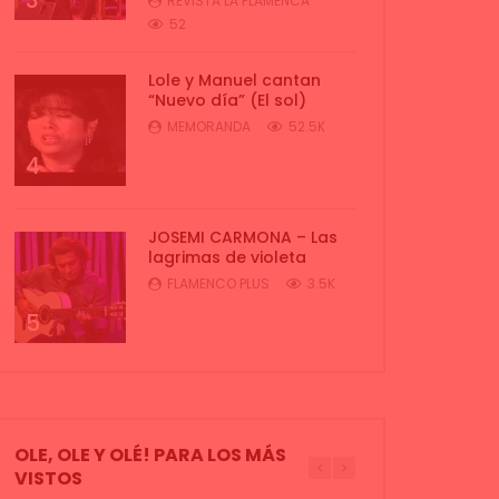
3
REVISTA LA FLAMENCA
52
Lole y Manuel cantan
“Nuevo día” (El sol)
MEMORANDA
52.5K
4
JOSEMI CARMONA – Las
lagrimas de violeta
FLAMENCO PLUS
3.5K
5
OLE, OLE Y OLÉ! PARA LOS MÁS
VISTOS