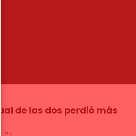
07:22
→ Últimos días con
Perfil. Remedios Amaya
Morente
CANAL ANDALUCIA FLAMENCO
MENCO
02/04/2021
10/07/2020
5K
9
0
0
4.8K
81
0
al de las dos perdió más
0
0