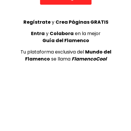
Regístrate
y
Crea Páginas GRATIS
0
0
Entra
y
Colabora
en la mejor
Guía del Flamenco
Tu plataforma exclusiva del
Mundo del
Flamenco
se llama
FlamencoCool
TAGS
Flamenco
Video Anterior
16- Aurelio de Cádiz – El agüita no la
aminoro (Alegrías)