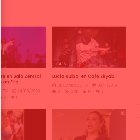
04:16
te en Sala Zentral
Lucía Ruibal en Café Ziryab
 on Fire
DE FLAMENCO TV
03/11/2019
O TV
24/08/2023
0
2.3K
14
2
0
0