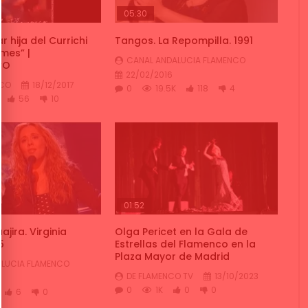
05:30
r hija del Currichi
Tangos. La Repompilla. 1991
mes” |
CANAL ANDALUCIA FLAMENCO
CO
22/02/2016
NCO
18/12/2017
0
19.5K
118
4
56
10
01:52
jira. Virginia
Olga Pericet en la Gala de
5
Estrellas del Flamenco en la
Plaza Mayor de Madrid
LUCIA FLAMENCO
DE FLAMENCO TV
13/10/2023
0
1K
0
0
6
0