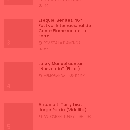
49
Ezequiel Benítez, 46º
Festival Internacional de
Cante Flamenco de Lo
Ferro
3
REVISTA LA FLAMENCA
56
Lole y Manuel cantan
“Nuevo día” (El sol)
MEMORANDA
52.5K
4
Antonio El Turry feat
Jorge Pardo (Vidalita)
ANTONIO EL TURRY
1.9K
5