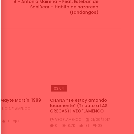
9 – Antonio Mairena – Feat. Esteban de
Sanlúcar – Habito de nazareno
(fandangos)
03:04
Mayte Martín. 1989
CHANA “Te estoy amando
locamente” (Tributo a LAS
LUCIA FLAMENCO
GRECAS) | VEOFLAMENCO
VEO FLAMENCO
21/09/2017
0
0
0
8.7K
131
28