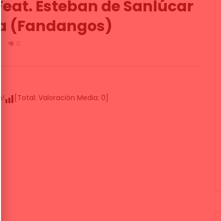
Feat. Esteban de Sanlúcar
na (Fandangos)
0
0
n!
[Total:
Valoración Media:
0
]