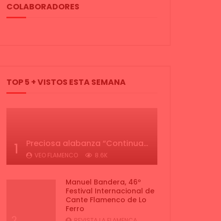
COLABORADORES
TOP 5 + VISTOS ESTA SEMANA
Preciosa alabanza “Continua” cantada por ALBA CORTES acompañada de IVAN a la guitarra | VEOFLAMENCO
1
VEO FLAMENCO
8.6K
Manuel Bandera, 46º
Festival Internacional de
Cante Flamenco de Lo
Ferro
2
REVISTA LA FLAMENCA