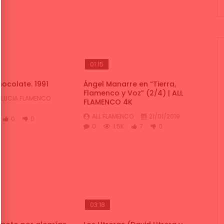
01:15
ocolate. 1991
Ángel Manarre en “Tierra,
Flamenco y Voz” (2/4) | ALL
LUCIA FLAMENCO
FLAMENCO 4K
ALL FLAMENCO
21/01/2019
0
0
0
1.5K
7
0
03:18