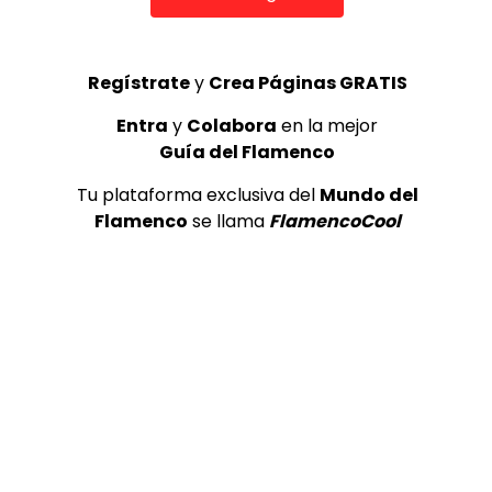
Regístrate
y
Crea Páginas GRATIS
Entra
y
Colabora
en la mejor
Guía del Flamenco
Tu plataforma exclusiva del
Mundo del
0
0
Flamenco
se llama
FlamencoCool
TAGS
Flamenco
Video Anterior