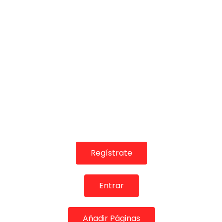
8- Antonio Mairena – 
– Vivir con una serra
FLAMENCO PLUS
24/04/2024
0
743
¡Valora esta Publicació
Regístrate
Entrar
Añadir Páginas