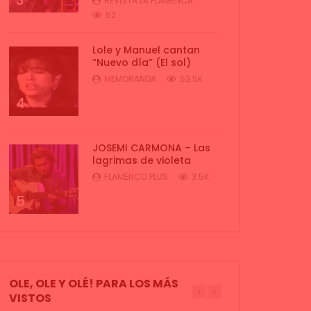
3
REVISTA LA FLAMENCA
52
Lole y Manuel cantan
“Nuevo día” (El sol)
MEMORANDA
52.5K
4
JOSEMI CARMONA – Las
lagrimas de violeta
FLAMENCO PLUS
3.5K
5
OLE, OLE Y OLÉ! PARA LOS MÁS
VISTOS