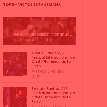
TOP 5 + VISTOS ESTA SEMANA
Preciosa alabanza “Continua” cantada por ALBA CORTES acompañada de IVAN a la guitarra | VEOFLAMENCO
1
VEO FLAMENCO
8.6K
Manuel Bandera, 46º
Festival Internacional de
Cante Flamenco de Lo
Ferro
2
REVISTA LA FLAMENCA
47
Ezequiel Benítez, 46º
Festival Internacional de
Cante Flamenco de Lo
Ferro