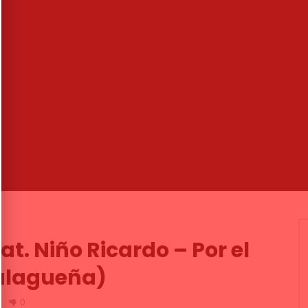
21:42
 – en la prueba de sonido
Aurora Gavino “Hilo calé” en Sim
rias | VEOFLAMENCO
2018
MENCO
03/07/2016
DE FLAMENCO TV
04/02/2018
.6K
42
4
0
16.7K
23
8
at. Niño Ricardo – Por el
alagueña)
0