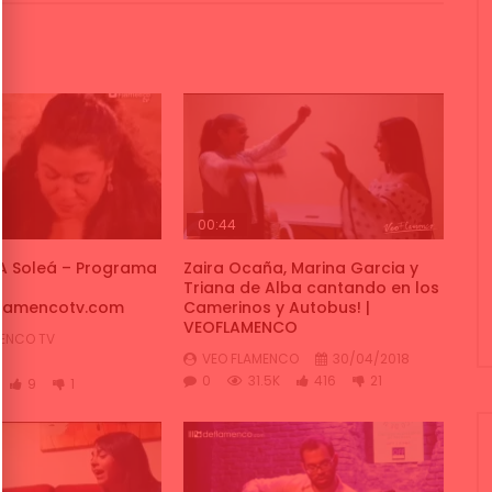
00:44
A Soleá – Programa
Zaira Ocaña, Marina Garcia y
Triana de Alba cantando en los
lamencotv.com
Camerinos y Autobus! |
VEOFLAMENCO
ENCO TV
VEO FLAMENCO
30/04/2018
0
31.5K
416
21
9
1