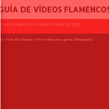
GUÍA DE VÍDEOS FLAMENCO
NTA A GUITARRA SOLA (TEATRO CERVANTES, 2022)
IVAL PATRIMONIO FLAMENCO DE CÁDIZ 2026
 FESTIVAL PATRIMONIO FLAMENCO DE CÁDIZ 2026.
BALLET FLAMENCO DE LO FERRO, 46º FESTIVAL INTERNACIONAL DE CANTE FLAMENCO DE LO FERRO
jo – Feat. Niño Ricardo – Por el hablar de la gente (Malagueña)