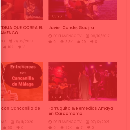
03:26
i “DEJA QUE CORRA EL
Javier Conde, Guajira
FLAMENCO
DE FLAMENCO TV
06/10/2017
NCO
21/05/2018
0
3.3K
29
0
102
13
02:19
 con Cancanilla de
Farruquito & Remedios Amaya
en Cardamomo
GRAS
13/11/2020
DE FLAMENCO TV
07/12/2021
50
0
0
1.2K
7
0