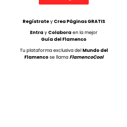
Regístrate
y
Crea Páginas GRATIS
4
0
Entra
y
Colabora
en la mejor
Guía del Flamenco
Tu plataforma exclusiva del
Mundo del
Flamenco
se llama
FlamencoCool
TAGS
Flamenco
Video Anterior
8 – Cojo de Málaga – Feat. Miguel
Borull hijo – Cuántos tormentos
(Malagueña)