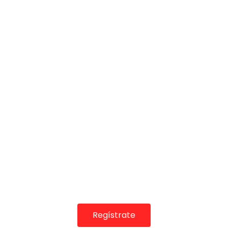
05:56
José Valencia en el Corral de la Moreria
DE FLAMENCO TV
26/10/2019
0
2.8K
28
0
Regístrate