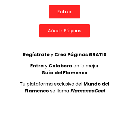
Entrar
Añadir Páginas
07:03
José Luis Ortiz Nuevo en conversación con Pericón de
Cádiz, sobre las mentiras de hoy en día.
Regístrate
y
Crea Páginas GRATIS
DE FLAMENCO TV
25/02/2017
0
1.4K
2
0
Entra
y
Colabora
en la mejor
Guía del Flamenco
Tu plataforma exclusiva del
Mundo del
Flamenco
se llama
FlamencoCool