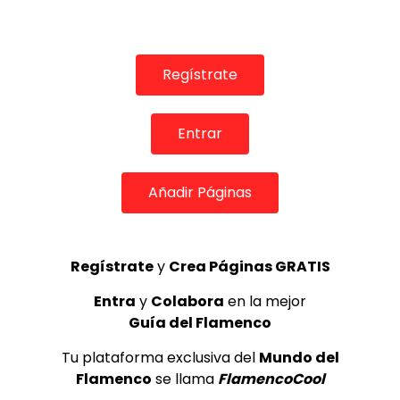
Regístrate
Entrar
08:33
José Valencia por Seguirillas, Vélez-Málaga 2019
Añadir Páginas
VEREAS NEGRAS
30/10/2020
0
1.2K
13
0
Regístrate
y
Crea Páginas GRATIS
Entra
y
Colabora
en la mejor
Guía del Flamenco
Tu plataforma exclusiva del
Mundo del
Flamenco
se llama
FlamencoCool