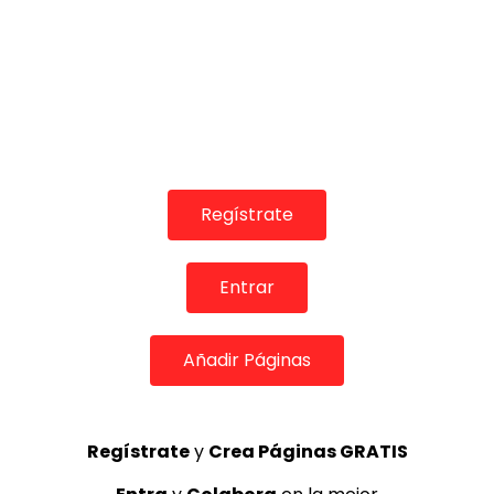
04:35
FER. Capítulo IV: “El baile por tangos (III)” a cargo de
Mónika Bellido
FLAMENCO EN RED
10/02/2016
Regístrate
0
5K
70
2
Entrar
Añadir Páginas
Regístrate
y
Crea Páginas GRATIS