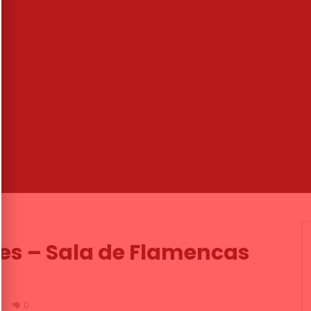
06:23
AS, FLAMENCO EN VIVO 47
Tangos. Duquende. 2004
JIMENEZ
CANAL ANDALUCIA FLAMENCO
TAS
14/01/2011
03/10/2019
8.5K
46
2
0
1.6K
0
0
ces – Sala de Flamencas
4
0