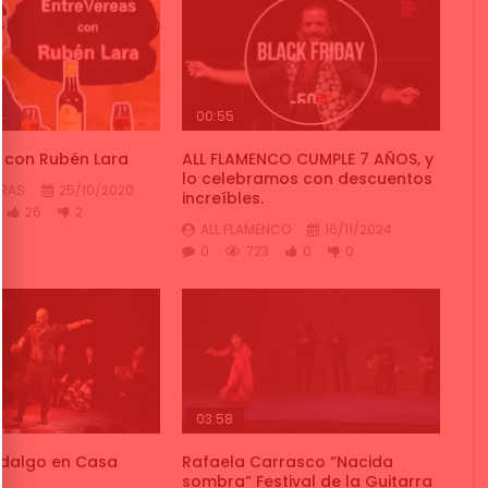
00:55
 con Rubén Lara
ALL FLAMENCO CUMPLE 7 AÑOS, y
lo celebramos con descuentos
GRAS
25/10/2020
increíbles.
26
2
ALL FLAMENCO
16/11/2024
0
723
0
0
03:58
idalgo en Casa
Rafaela Carrasco “Nacida
sombra” Festival de la Guitarra