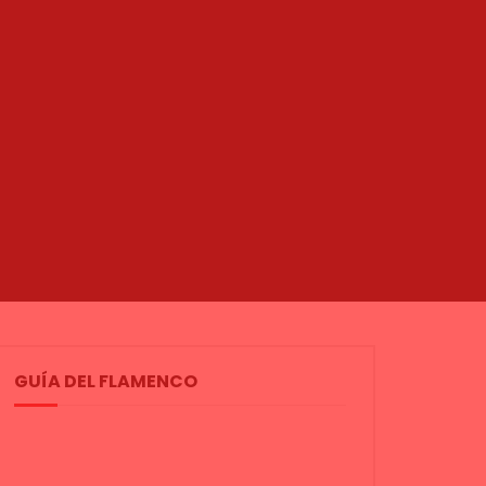
07:30
02:17
Peña Tío José de Paula “Un
Farid al Atrash
legado en el tiempo” Viernes
EXPOFLAMENCO
Flamencos
0
1.1K
1
DE FLAMENCO TV
30/07/2022
0
1.5K
3
0
GUÍA DEL FLAMENCO