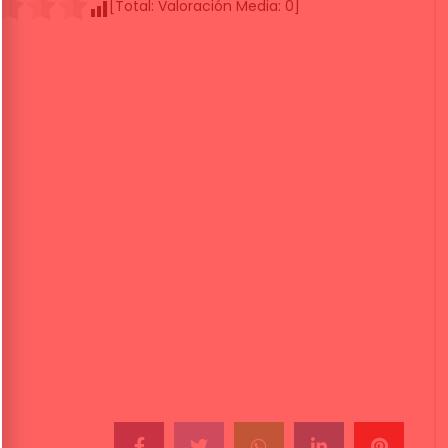
[Total:
Valoración Media:
0
]