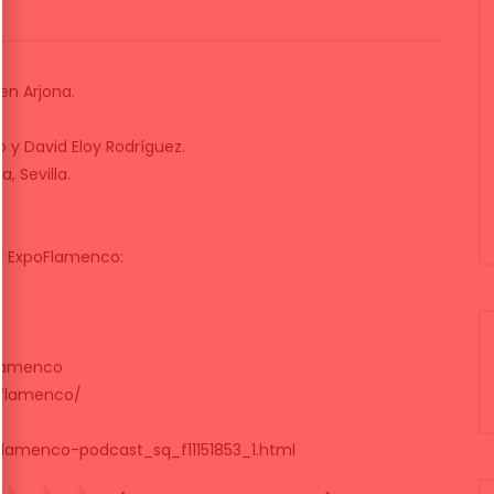
en Arjona.
 y David Eloy Rodríguez.
, Sevilla.
al ExpoFlamenco:
lamenco
oflamenco/
lamenco-podcast_sq_f11151853_1.html