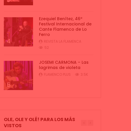
3
Ezequiel Benítez, 46º
Festival Internacional de
Cante Flamenco de Lo
Ferro
4
REVISTA LA FLAMENCA
52
JOSEMI CARMONA – Las
lagrimas de violeta
FLAMENCO PLUS
3.5K
5
OLE, OLE Y OLÉ! PARA LOS MÁS
VISTOS