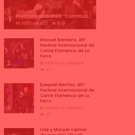
Preciosa alabanza “Continua” cantada por ALBA CORTES acompañada de IVAN a la guitarra | VEOFLAMENCO
1
VEO FLAMENCO
8.6K
Manuel Bandera, 46º
Festival Internacional de
Cante Flamenco de Lo
Ferro
2
REVISTA LA FLAMENCA
47
Ezequiel Benítez, 46º
Festival Internacional de
Cante Flamenco de Lo
Ferro
3
REVISTA LA FLAMENCA
52
Lole y Manuel cantan
“Nuevo día” (El sol)