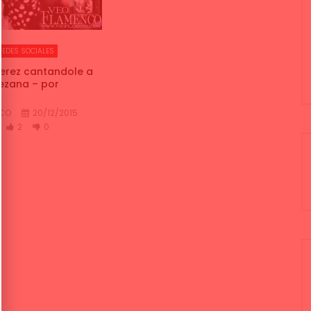
REDES SOCIALES
jerez cantandole a
rezana – por
NCO
20/12/2015
2
0