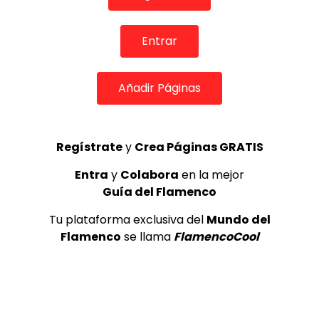
TOP 5 + VISTOS ESTA SEMANA
Entrar
Añadir Páginas
Preciosa alabanza “Continua” cantada por ALBA CORTES acompañada de IVAN a la guitarra | VEOFLAMENCO
1
Regístrate
y
Crea Páginas GRATIS
VEO FLAMENCO
8.6K
Entra
y
Colabora
en la mejor
Manuel Bandera, 46º Festival
Guía del Flamenco
Internacional de Cante Flamenco
de Lo Ferro
Tu plataforma exclusiva del
Mundo del
REVISTA LA FLAMENCA
48
Flamenco
se llama
FlamencoCool
2
Ezequiel Benítez, 46º Festival
Internacional de Cante Flamenco
de Lo Ferro