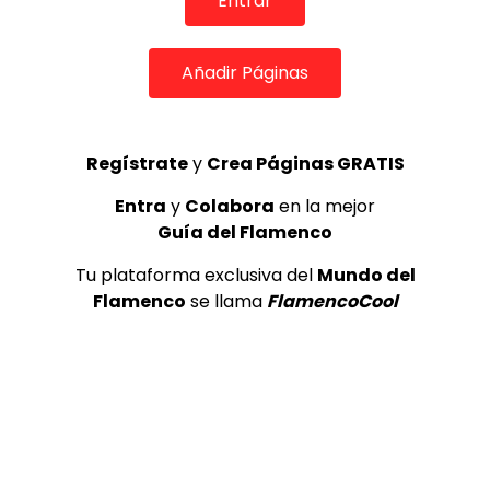
Entrar
REVISTA LA FLAMENCA
52
3
Añadir Páginas
Lole y Manuel cantan “Nuevo día”
(El sol)
MEMORANDA
52.5K
Regístrate
y
Crea Páginas GRATIS
4
Entra
y
Colabora
en la mejor
Guía del Flamenco
JOSEMI CARMONA – Las lagrimas
Tu plataforma exclusiva del
Mundo del
de violeta
Flamenco
se llama
FlamencoCool
FLAMENCO PLUS
3.5K
5
OLE, OLE Y OLÉ! PARA LOS MÁS VISTOS