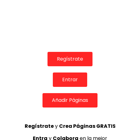
REVISTA LA FLAMENCA
50
3
Matilde Coral , “Acariciando el
aire”, en la Puerta del Cante
(1990)
MEMORANDA
6.4K
4
Regístrate
JOSEMI CARMONA – Las lagrimas
Entrar
de violeta
FLAMENCO PLUS
3.5K
5
Añadir Páginas
Regístrate
y
Crea Páginas GRATIS
OLE, OLE Y OLÉ! PARA LOS MÁS VISTOS
Entra
y
Colabora
en la mejor