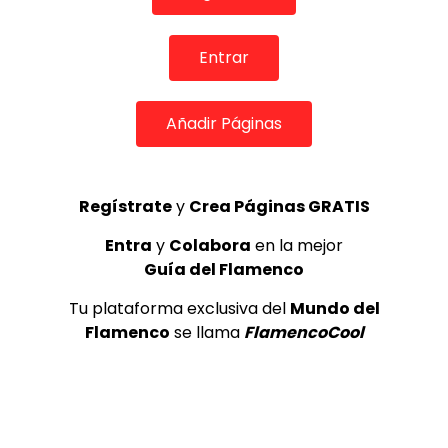
Entrar
TOP 5 + VISTOS ESTA SEMANA
Añadir Páginas
Regístrate
y
Crea Páginas GRATIS
Preciosa alabanza “Continua” cantada por ALBA CORTES acompañada de IVAN a la guitarra | VEOFLAMENCO
1
Entra
y
Colabora
en la mejor
VEO FLAMENCO
8.6K
Guía del Flamenco
Tu plataforma exclusiva del
Mundo del
Manuel Bandera, 46º Festival
Flamenco
se llama
FlamencoCool
Internacional de Cante Flamenco
de Lo Ferro
REVISTA LA FLAMENCA
49
2