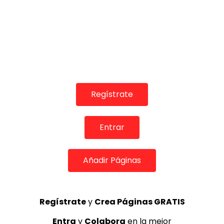
REVISTA LA FLAMENCA
52
3
Lole y Manuel cantan “Nuevo día”
(El sol)
MEMORANDA
52.5K
4
Regístrate
JOSEMI CARMONA – Las lagrimas
Entrar
de violeta
FLAMENCO PLUS
3.5K
5
Añadir Páginas
Regístrate
y
Crea Páginas GRATIS
OLE, OLE Y OLÉ! PARA LOS MÁS VISTOS
Entra
y
Colabora
en la mejor