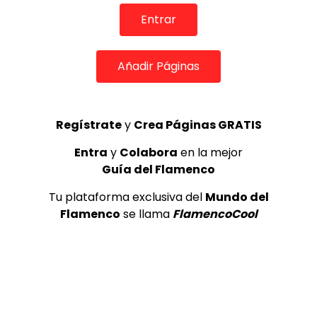
REVISTA LA FLAMENCA
52
3
Entrar
Lole y Manuel cantan “Nuevo día”
Añadir Páginas
(El sol)
MEMORANDA
52.5K
4
Regístrate
y
Crea Páginas GRATIS
Entra
y
Colabora
en la mejor
JOSEMI CARMONA – Las lagrimas
Guía del Flamenco
de violeta
FLAMENCO PLUS
3.5K
Tu plataforma exclusiva del
Mundo del
Flamenco
se llama
FlamencoCool
5
OLE, OLE Y OLÉ! PARA LOS MÁS VISTOS