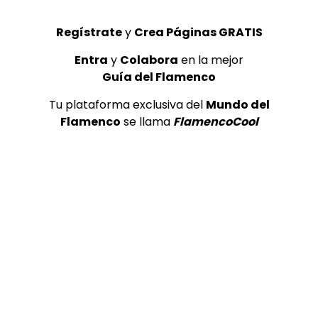
Regístrate
y
Crea Páginas GRATIS
Entra
y
Colabora
en la mejor
06:04
Guía del Flamenco
TABLAOS
Tu plataforma exclusiva del
Mundo del
Flamenco
se llama
FlamencoCool
FLAMENCO EN LA GARCIA LORCA #102 – GUADIANA Y
MANUEL PARRILLA
CASA PATAS
09/06/2017
0
2.9K
20
0