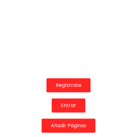
06:59
TABLAOS
FLAMENCO EN LA GARCIA LORCA #157 – GUADIANA,
CANTAOR
CASA PATAS
02/05/2019
Regístrate
0
3K
34
0
Entrar
Añadir Páginas